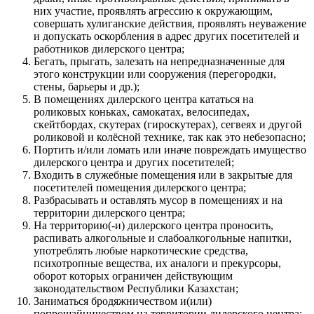
них участие, проявлять агрессию к окружающим,
совершать хулиганские действия, проявлять неуважение
и допускать оскорбления в адрес других посетителей и
работников дилерского центра;
Бегать, прыгать, залезать на непредназначенные для
этого конструкции или сооружения (перегородки,
стены, барьеры и др.);
В помещениях дилерского центра кататься на
роликовых коньках, самокатах, велосипедах,
скейтбордах, скутерах (гироскутерах), сегвеях и другой
роликовой и колёсной технике, так как это небезопасно;
Портить и/или ломать или иначе повреждать имущество
дилерского центра и других посетителей;
Входить в служебные помещения или в закрытые для
посетителей помещения дилерского центра;
Разбрасывать и оставлять мусор в помещениях и на
территории дилерского центра;
На территорию(-и) дилерского центра проносить,
распивать алкогольные и слабоалкогольные напитки,
употреблять любые наркотические средства,
психотропные вещества, их аналоги и прекурсоры,
оборот которых ограничен действующим
законодательством Республики Казахстан;
Заниматься бродяжничеством и(или)
попрошайничеством на территории дилерского центра;