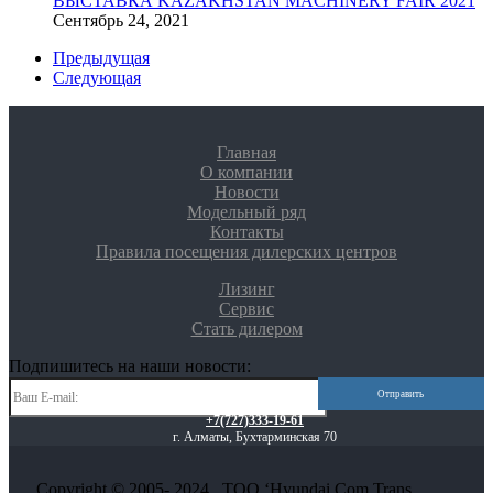
ВЫСТАВКА KAZAKHSTAN MACHINERY FAIR 2021
Сентябрь 24, 2021
Предыдущая
Следующая
Главная
О компании
Новости
Модельный ряд
Контакты
Правила посещения дилерских центров
Лизинг
Сервис
Стать дилером
Подпишитесь на наши новости:
+7(727)333-19-61
г. Алматы, Бухтарминская 70
Copyright © 2005- 2024 . ТОО ‘Hyundai Com Trans