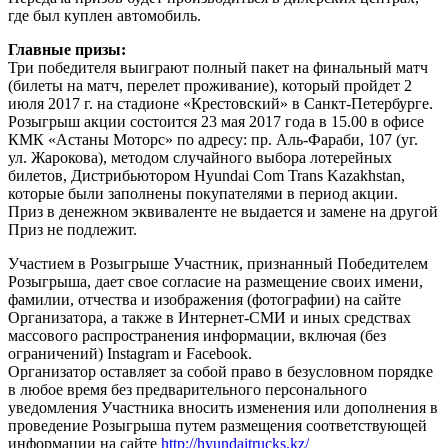
где был куплен автомобиль.
Главные призы:
Три победителя выиграют полный пакет на финальный матч
(билеты на матч, перелет проживание), который пройдет 2
июля 2017 г. на стадионе «Крестовский» в Санкт-Петербурге.
Розыгрыш акции состоится 23 мая 2017 года в 15.00 в офисе
КМК «Астаны Моторс» по адресу: пр. Аль-Фараби, 107 (уг.
ул. Жарокова), методом случайного выбора лотерейных
билетов, Дистрибьютором Hyundai Com Trans Kazakhstan,
которые были заполнены покупателями в период акции.
Приз в денежном эквиваленте не выдается и замене на другой
Приз не подлежит.
Участием в Розыгрыше Участник, признанный Победителем
Розыгрыша, дает свое согласие на размещение своих имени,
фамилии, отчества и изображения (фотографии) на сайте
Организатора, а также в Интернет-СМИ и иных средствах
массового распространения информации, включая (без
ограничений) Instagram и Facebook.
Организатор оставляет за собой право в безусловном порядке
в любое время без предварительного персонального
уведомления Участника вносить изменения или дополнения в
проведение Розыгрыша путем размещения соответствующей
информации на сайте
http://hyundaitrucks.kz/